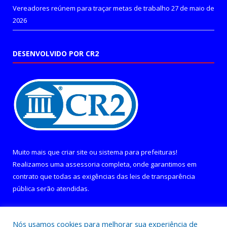
Vereadores reúnem para traçar metas de trabalho
27 de maio de
2026
DESENVOLVIDO POR CR2
Muito mais que
criar site
ou
sistema para prefeituras
!
Realizamos uma
assessoria
completa, onde garantimos em
contrato que todas as exigências das
leis de transparência
pública
serão atendidas.
Conheça o
PNTP
e o
Radar da Transparência Pública
Nós usamos cookies para melhorar sua experiência de