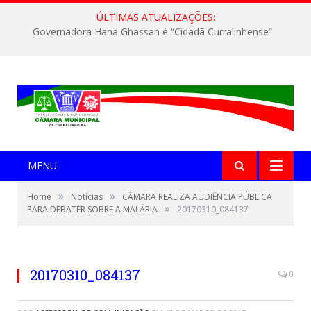
ÚLTIMAS ATUALIZAÇÕES:
Governadora Hana Ghassan é “Cidadã Curralinhense”
MENU
»
»
Home
Notícias
CÂMARA REALIZA AUDIÊNCIA PÚBLICA
»
PARA DEBATER SOBRE A MALÁRIA
20170310_084137
20170310_084137
0