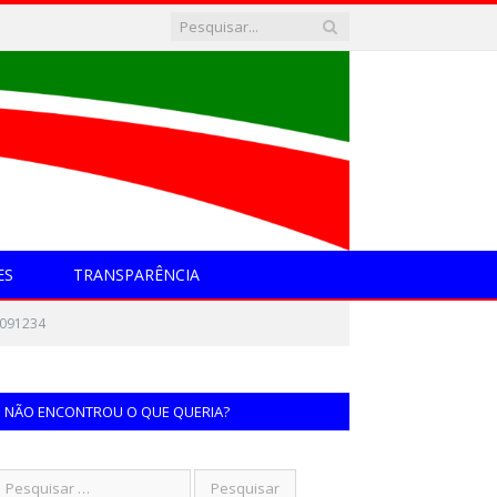
ES
TRANSPARÊNCIA
091234
NÃO ENCONTROU O QUE QUERIA?