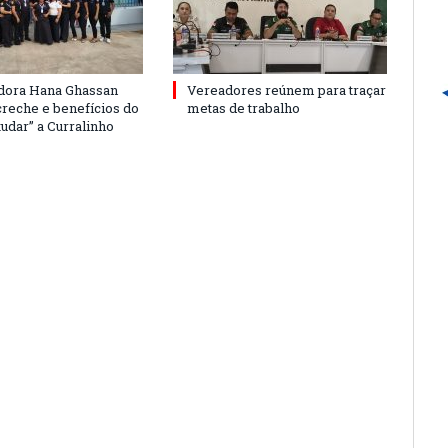
dora Hana Ghassan
Vereadores reúnem para traçar
creche e benefícios do
metas de trabalho
udar” a Curralinho