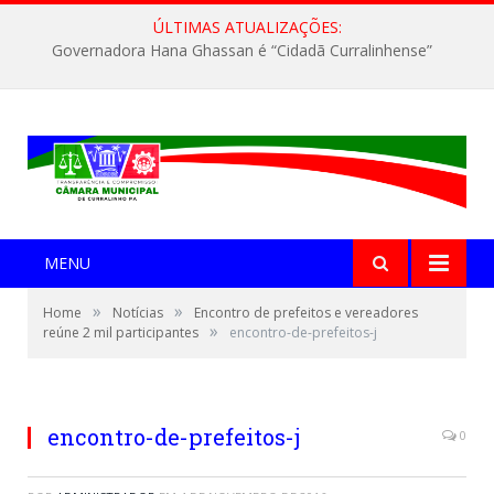
ÚLTIMAS ATUALIZAÇÕES:
Governadora Hana Ghassan é “Cidadã Curralinhense”
MENU
»
»
Home
Notícias
Encontro de prefeitos e vereadores
»
reúne 2 mil participantes
encontro-de-prefeitos-j
encontro-de-prefeitos-j
0