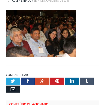
POR
ADMINISTRADOR
EM
4 DE NOVEMBRO DE 2016
COMPARTILHAR:
Twitter
Facebook
Google+
Pinterest
LinkedIn
Tumblr
Email
CONTEÚDO RELACIONADO