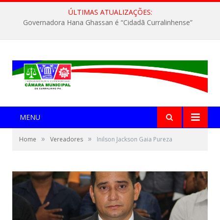
ÚLTIMAS ATUALIZAÇÕES:
Governadora Hana Ghassan é “Cidadã Curralinhense”
MENU
»
»
Home
Vereadores
Inilson Jackson Gaia Pureza