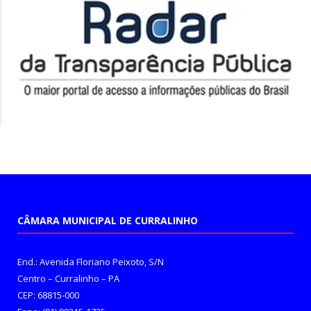
CÂMARA MUNICIPAL DE CURRALINHO
End.: Avenida Floriano Peixoto, S/N
Centro – Curralinho – PA
CEP: 68815-000