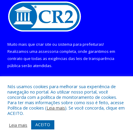
Muito mais que
criar site
ou
sistema para prefeituras
!
Realizamos uma
assessoria
completa, onde garantimos em
contrato que todas as exigências das
leis de transparência
pública
serão atendidas.
Conheça o
PNTP
e o
Radar da Transparência Pública
Nós usamos cookies para melhorar sua experiência de
navegação no portal. Ao utilizar nosso portal, você
concorda com a política de monitoramento de cookies.
Para ter mais informações sobre como isso é feito, acesse
Política de cookies (
Leia mais
). Se você concorda, clique em
Todos os direitos reservados a Câmara Municipal de Curralinho.
ACEITO.
Mapa do Site
Acessar Área Administrativa
ACEITO
Leia mais
Acessar Webmail