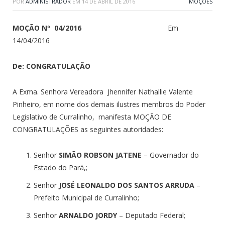
POR
ADMINISTRADOR
EM
14 DE ABRIL DE 2016
MOÇÕES
MOÇÃO Nº 04/2016
Em
14/04/2016
De: CONGRATULAÇÃO
A Exma. Senhora Vereadora Jhennifer Nathallie Valente
Pinheiro, em nome dos demais ilustres membros do Poder
Legislativo de Curralinho, manifesta MOÇÃO DE
CONGRATULAÇÕES as seguintes autoridades:
Senhor
SIMÃO ROBSON JATENE
– Governador do
Estado do Pará,;
Senhor
JOSÉ LEONALDO DOS SANTOS ARRUDA
–
Prefeito Municipal de Curralinho;
Senhor
ARNALDO JORDY
– Deputado Federal;