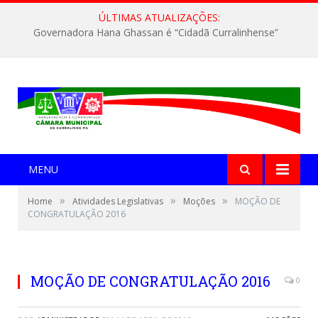
ÚLTIMAS ATUALIZAÇÕES:
Governadora Hana Ghassan é “Cidadã Curralinhense”
MENU
»
»
»
Home
Atividades Legislativas
Moções
MOÇÃO DE
CONGRATULAÇÃO 2016
MOÇÃO DE CONGRATULAÇÃO 2016
0