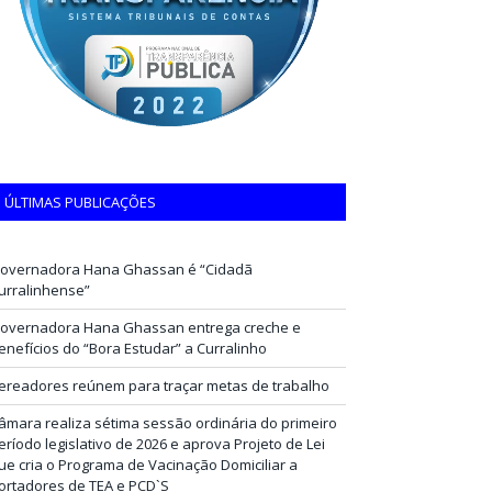
ÚLTIMAS PUBLICAÇÕES
overnadora Hana Ghassan é “Cidadã
urralinhense”
overnadora Hana Ghassan entrega creche e
enefícios do “Bora Estudar” a Curralinho
ereadores reúnem para traçar metas de trabalho
âmara realiza sétima sessão ordinária do primeiro
eríodo legislativo de 2026 e aprova Projeto de Lei
ue cria o Programa de Vacinação Domiciliar a
ortadores de TEA e PCD`S