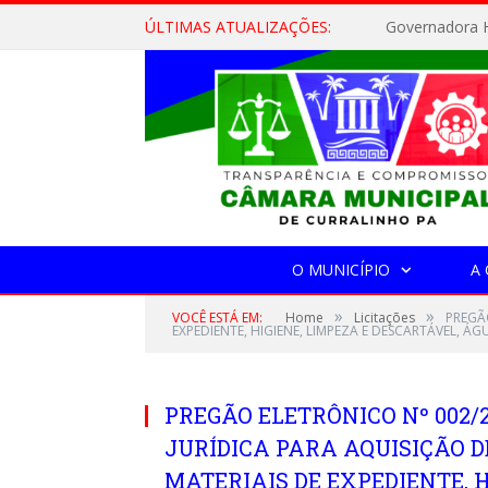
ÚLTIMAS ATUALIZAÇÕES:
Governadora H
O MUNICÍPIO
A
»
»
VOCÊ ESTÁ EM:
Home
Licitações
PREGÃ
EXPEDIENTE, HIGIENE, LIMPEZA E DESCARTÁVEL, ÁG
PREGÃO ELETRÔNICO Nº 002/
JURÍDICA PARA AQUISIÇÃO D
MATERIAIS DE EXPEDIENTE, H