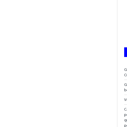
G
C
G
b
V
C
p
q
p