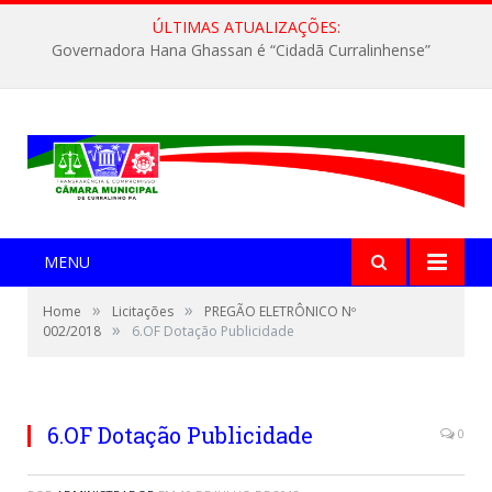
ÚLTIMAS ATUALIZAÇÕES:
Governadora Hana Ghassan é “Cidadã Curralinhense”
MENU
»
»
Home
Licitações
PREGÃO ELETRÔNICO Nº
»
002/2018
6.OF Dotação Publicidade
6.OF Dotação Publicidade
0