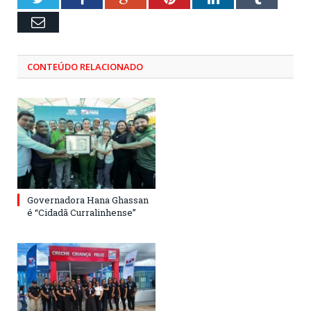
Email
CONTEÚDO RELACIONADO
Governadora Hana Ghassan
é “Cidadã Curralinhense”