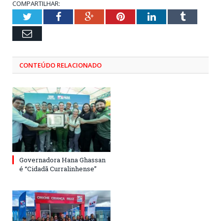
COMPARTILHAR:
Twitter
Facebook
Google+
Pinterest
LinkedIn
Tumblr
Email
CONTEÚDO RELACIONADO
Governadora Hana Ghassan
é “Cidadã Curralinhense”