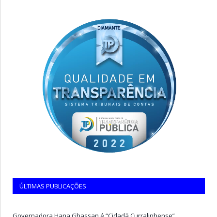
ÚLTIMAS PUBLICAÇÕES
Governadora Hana Ghassan é “Cidadã Curralinhense”