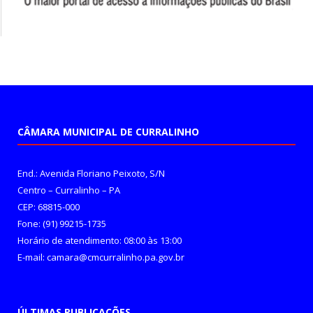
CÂMARA MUNICIPAL DE CURRALINHO
End.: Avenida Floriano Peixoto, S/N
Centro – Curralinho – PA
CEP: 68815-000
Fone: (91) 99215-1735
Horário de atendimento: 08:00 às 13:00
E-mail: camara@cmcurralinho.pa.gov.br
ÚLTIMAS PUBLICAÇÕES