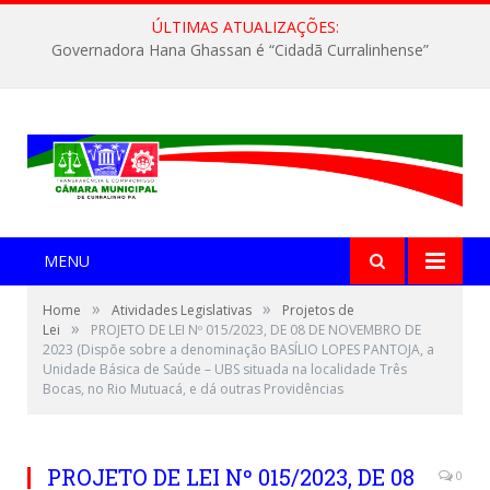
ÚLTIMAS ATUALIZAÇÕES:
Governadora Hana Ghassan é “Cidadã Curralinhense”
MENU
»
»
Home
Atividades Legislativas
Projetos de
»
Lei
PROJETO DE LEI Nº 015/2023, DE 08 DE NOVEMBRO DE
2023 (Dispõe sobre a denominação BASÍLIO LOPES PANTOJA, a
Unidade Básica de Saúde – UBS situada na localidade Três
Bocas, no Rio Mutuacá, e dá outras Providências
PROJETO DE LEI Nº 015/2023, DE 08
0