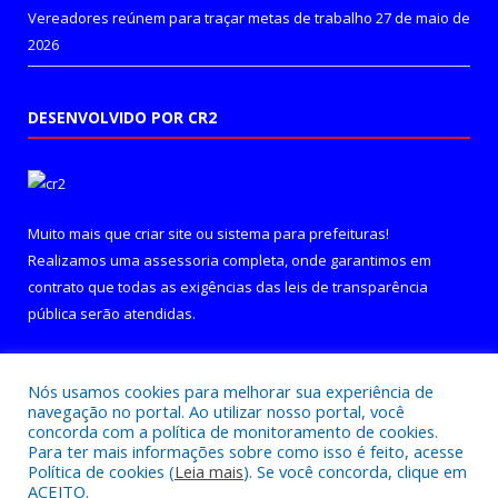
Vereadores reúnem para traçar metas de trabalho
27 de maio de
2026
DESENVOLVIDO POR CR2
Muito mais que
criar site
ou
sistema para prefeituras
!
Realizamos uma
assessoria
completa, onde garantimos em
contrato que todas as exigências das
leis de transparência
pública
serão atendidas.
Conheça o
PNTP
e o
Radar da Transparência Pública
Nós usamos cookies para melhorar sua experiência de
navegação no portal. Ao utilizar nosso portal, você
concorda com a política de monitoramento de cookies.
Para ter mais informações sobre como isso é feito, acesse
Política de cookies (
Leia mais
). Se você concorda, clique em
Todos os direitos reservados a Câmara Municipal de Curralinho.
ACEITO.