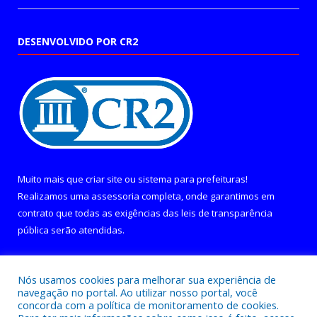
DESENVOLVIDO POR CR2
Muito mais que
criar site
ou
sistema para prefeituras
!
Realizamos uma
assessoria
completa, onde garantimos em
contrato que todas as exigências das
leis de transparência
pública
serão atendidas.
Conheça o
PNTP
e o
Radar da Transparência Pública
Nós usamos cookies para melhorar sua experiência de
navegação no portal. Ao utilizar nosso portal, você
concorda com a política de monitoramento de cookies.