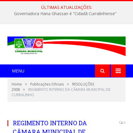
ÚLTIMAS ATUALIZAÇÕES:
Governadora Hana Ghassan é “Cidadã Curralinhense”
MENU
»
»
Home
Publicações Oficiais
RESOLUÇÕES
»
2008
REGIMENTO INTERNO DA CÂMARA MUNICIPAL DE
CURRALINHO
REGIMENTO INTERNO DA
0
CÂMARA MUNICIPAL DE