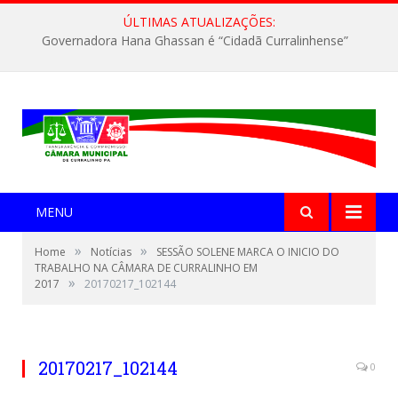
ÚLTIMAS ATUALIZAÇÕES:
Governadora Hana Ghassan é “Cidadã Curralinhense”
MENU
»
»
Home
Notícias
SESSÃO SOLENE MARCA O INICIO DO
TRABALHO NA CÂMARA DE CURRALINHO EM
»
2017
20170217_102144
20170217_102144
0