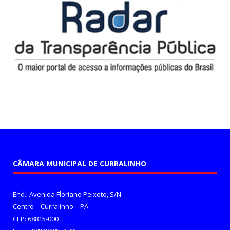
CÂMARA MUNICIPAL DE CURRALINHO
End.: Avenida Floriano Peixoto, S/N
Centro – Curralinho – PA
CEP: 68815-000