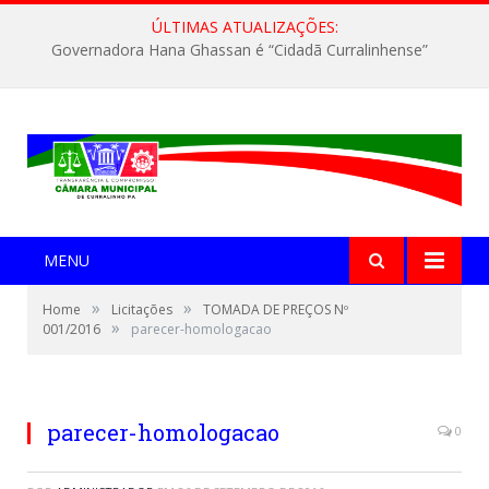
ÚLTIMAS ATUALIZAÇÕES:
Governadora Hana Ghassan é “Cidadã Curralinhense”
MENU
»
»
Home
Licitações
TOMADA DE PREÇOS Nº
»
001/2016
parecer-homologacao
parecer-homologacao
0