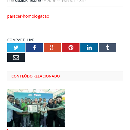
POR
ADMINISTRADOR
EM
26 DE SETEMBRO DE 2016
parecer-homologacao
COMPARTILHAR:
Twitter
Facebook
Google+
Pinterest
LinkedIn
Tumblr
Email
CONTEÚDO RELACIONADO