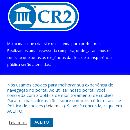
Muito mais que
criar site
ou
sistema para prefeituras
!
Realizamos uma
assessoria
completa, onde garantimos em
contrato que todas as exigências das
leis de transparência
pública
serão atendidas.
Conheça o
PNTP
e o
Radar da Transparência Pública
Nós usamos cookies para melhorar sua experiência de
navegação no portal. Ao utilizar nosso portal, você
concorda com a política de monitoramento de cookies.
Para ter mais informações sobre como isso é feito, acesse
Política de cookies (
Leia mais
). Se você concorda, clique em
Todos os direitos reservados a Câmara Municipal de Curralinho.
ACEITO.
Mapa do Site
Acessar Área Administrativa
ACEITO
Leia mais
Acessar Webmail