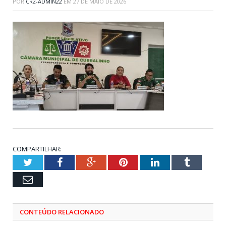
POR
CR2-ADMIN22
EM
27 DE MAIO DE 2026
COMPARTILHAR:
Twitter
Facebook
Google+
Pinterest
LinkedIn
Tumblr
Email
CONTEÚDO RELACIONADO