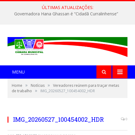
ÚLTIMAS ATUALIZAÇÕES:
Governadora Hana Ghassan é “Cidadã Curralinhense”
MENU
»
»
Home
Notícias
Vereadores reúnem para traçar metas
»
de trabalho
IMG_20260527_100454002_HDR
IMG_20260527_100454002_HDR
0