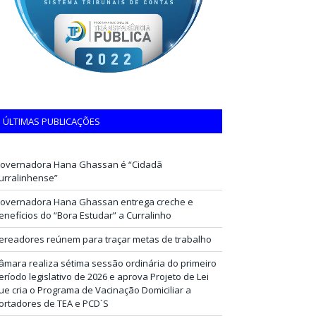
ÚLTIMAS PUBLICAÇÕES
overnadora Hana Ghassan é “Cidadã
urralinhense”
overnadora Hana Ghassan entrega creche e
enefícios do “Bora Estudar” a Curralinho
ereadores reúnem para traçar metas de trabalho
âmara realiza sétima sessão ordinária do primeiro
eríodo legislativo de 2026 e aprova Projeto de Lei
ue cria o Programa de Vacinação Domiciliar a
ortadores de TEA e PCD`S