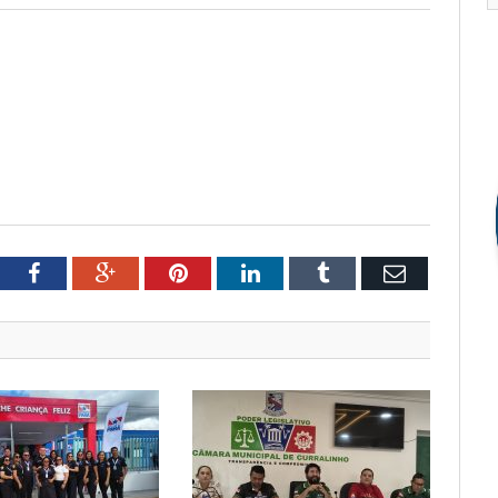
tter
Facebook
Google+
Pinterest
LinkedIn
Tumblr
Email