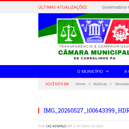
ÚLTIMAS ATUALIZAÇÕES:
Governadora H
O MUNICÍPIO
A
»
»
VOCÊ ESTÁ EM:
Home
Notícias
Vereado
IMG_20260527_100643399_HD
POR
CR2-ADMIN22
EM
27 DE MAIO DE 2026