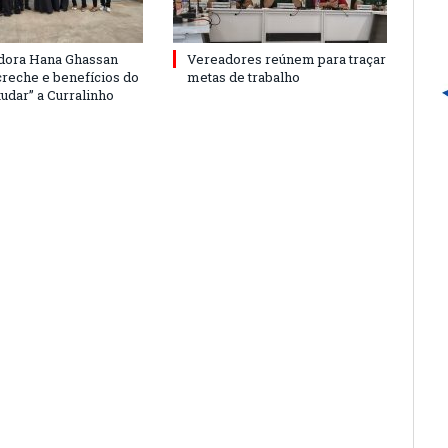
dora Hana Ghassan
Vereadores reúnem para traçar
creche e benefícios do
metas de trabalho
udar” a Curralinho