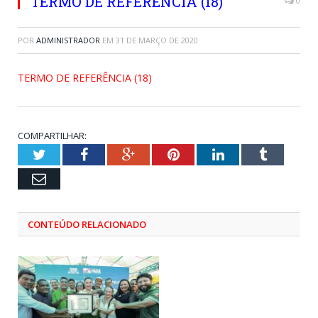
TERMO DE REFERÊNCIA (18)
0
POR
ADMINISTRADOR
EM
31 DE MARÇO DE 2020
TERMO DE REFERÊNCIA (18)
COMPARTILHAR:
Twitter
Facebook
Google+
Pinterest
LinkedIn
Tumblr
Email
CONTEÚDO RELACIONADO