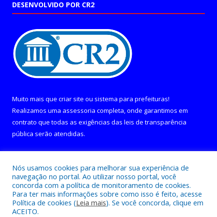
DESENVOLVIDO POR CR2
Muito mais que
criar site
ou
sistema para prefeituras
!
Realizamos uma
assessoria
completa, onde garantimos em
contrato que todas as exigências das
leis de transparência
pública
serão atendidas.
Conheça o
PNTP
e o
Radar da Transparência Pública
Nós usamos cookies para melhorar sua experiência de
navegação no portal. Ao utilizar nosso portal, você
concorda com a política de monitoramento de cookies.
Para ter mais informações sobre como isso é feito, acesse
Política de cookies (
Leia mais
). Se você concorda, clique em
Todos os direitos reservados a Câmara Municipal de Curralinho.
ACEITO.