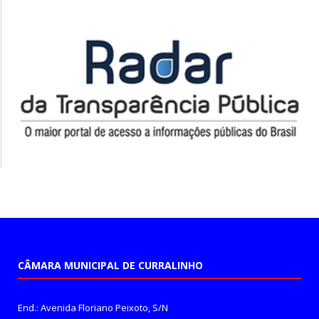
CÂMARA MUNICIPAL DE CURRALINHO
End.: Avenida Floriano Peixoto, S/N