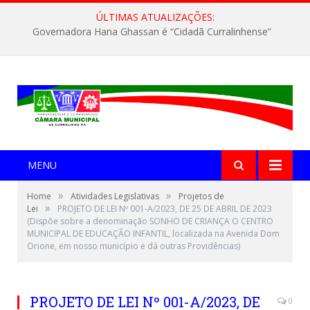
ÚLTIMAS ATUALIZAÇÕES:
Governadora Hana Ghassan é “Cidadã Curralinhense”
MENU
»
»
Home
Atividades Legislativas
Projetos de
»
Lei
PROJETO DE LEI Nº 001-A/2023, DE 25 DE ABRIL DE 2023
(Dispõe sobre a denominação SONHO DE CRIANÇA O CENTRO
MUNICIPAL DE EDUCAÇÃO INFANTIL, localizada na Avenida Dom
Orione, em nosso município e dá outras Providências)
PROJETO DE LEI Nº 001-A/2023, DE
0