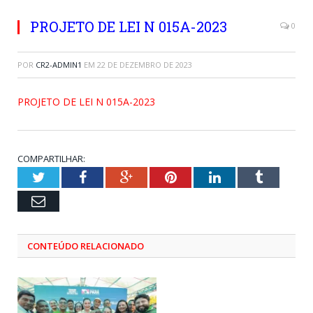
PROJETO DE LEI N 015A-2023
0
POR
CR2-ADMIN1
EM
22 DE DEZEMBRO DE 2023
PROJETO DE LEI N 015A-2023
COMPARTILHAR:
Twitter
Facebook
Google+
Pinterest
LinkedIn
Tumblr
Email
CONTEÚDO RELACIONADO