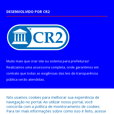
DESENVOLVIDO POR CR2
Muito mais que
criar site
ou
sistema para prefeituras
!
Realizamos uma
assessoria
completa, onde garantimos em
contrato que todas as exigências das
leis de transparência
pública
serão atendidas.
Conheça o
PNTP
e o
Radar da Transparência Pública
Nós usamos cookies para melhorar sua experiência de
navegação no portal. Ao utilizar nosso portal, você
concorda com a política de monitoramento de cookies.
Para ter mais informações sobre como isso é feito, acesse