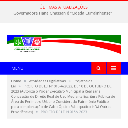
ÚLTIMAS ATUALIZAÇÕES:
Governadora Hana Ghassan é “Cidadã Curralinhense”
MENU
»
»
Home
Atividades Legislativas
Projetos de
»
Lei
PROJETO DE LEI Nº 015-A/2023, DE 10 DE OUTUBRO DE
2023 (Autoriza o Poder Executivo Municipal a Realizar a
Concessão de Direito Real de Uso Mediante Escritura Pública de
Área do Perímetro Urbano Considerado Patrimônio Público
para a Implantação de Cabo Óptico Subaquático é Dá Outras
»
Providências)
PROJETO DE LEI N 015A-2023